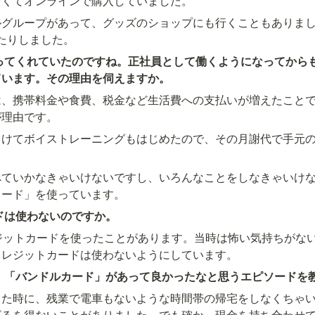
なくてオンラインで購入していました。
ルグループがあって、グッズのショップにも行くこともありま
ってくれていたのですね。正社員として働くようになってから
ています。その理由を伺えますか。
は、携帯料金や食費、税金など生活費への支払いが増えたこと
が理由です。
向けてボイストレーニングもはじめたので、その月謝代で手元
ていかなきゃいけないですし、いろんなことをしなきゃいけな
ドは使わないのですか。
ジットカードを使ったことがあります。当時は怖い気持ちがな
。「バンドルカード」があって良かったなと思うエピソードを
てた時に、残業で電車もないような時間帯の帰宅をしなくちゃ
ざるを得ないことがありました。でも確か、現金を持ち合わせ