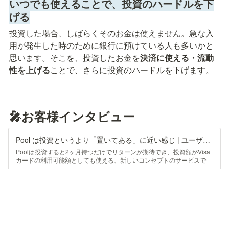
いつでも使えることで、投資のハードルを下
げる
投資した場合、しばらくそのお金は使えません。急な入
用が発生した時のために銀行に預けている人も多いかと
思います。そこを、投資したお金を
決済に使える・流動
性を上げる
ことで、さらに投資のハードルを下げます。
🎤お客様インタビュー
Pool は投資というより「置いてある」に近い感じ | ユーザーインタビュー vol.1 | Pool [プール]
Poolは投資すると2ヶ月待つだけでリターンが期待でき、投資額がVisa
カードの利用可能額としても使える、新しいコンセプトのサービスで
す。
https://pool-card.jp/column/user-interview-01/
チーム体制・雰囲気